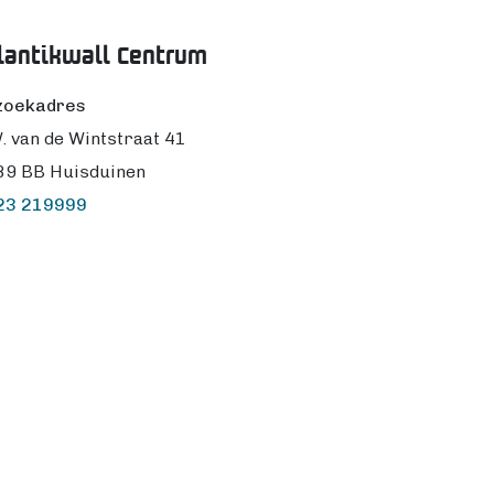
lantikwall Centrum
zoekadres
. van de Wintstraat 41
89 BB Huisduinen
23 219999