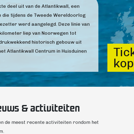
e deel uit van de Atlantikwall, een
e die tijdens de Tweede Wereldoorlog
ezetter werd aangelegd. Deze linie van
kilometer liep van Noorwegen tot
indrukwekkend historisch gebouw uit
Tic
het Atlantikwall Centrum in Huisduinen
kop
euws & activiteiten
en de meest recente activiteiten rondom het
m.