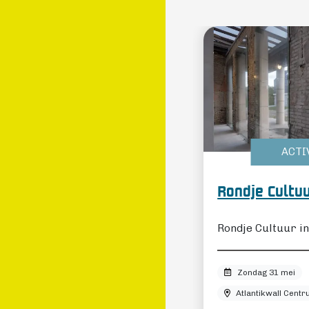
NIEUWS
ACTI
ion voor de Koningin
Rondje Cultu
goed educatie voor alle
Rondje Cultuur i
deren die nieuwsgierig zijn!
Zondag 31 mei
Atlantikwall Centr
LEES VERDER