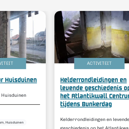
VITEIT
ACTIVITEIT
ur Huisduinen
Kelderrondleidingen en
levende geschiedenis o
n Huisduinen
het Atlantikwall Centr
tijdens Bunkerdag
Kelderrondleidingen en levend
um, Huisduinen
geschiedenis op het Atlantikwa