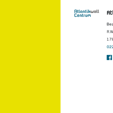
At
Be
R.W
17
02