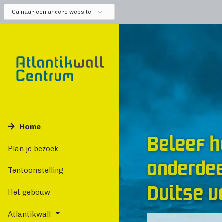
Ga naar een andere website
Home
Beleef h
Plan je bezoek
onderdee
Tentoonstelling
Duitse v
Het gebouw
Atlantikwall