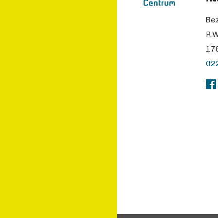
Be
R.W
17
02