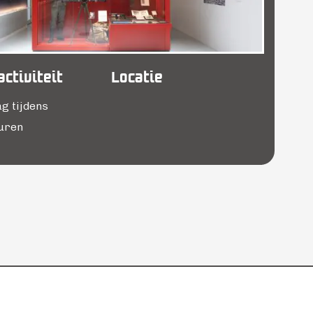
ctiviteit
Locatie
g tijdens
uren