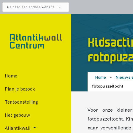
Ga naar een andere website
Kidsactiv
fotopuzz
Home
Home
»
Nieuws e
fotopuzzeltocht
Plan je bezoek
Tentoonstelling
Voor onze kleiner
Het gebouw
fotopuzzeltocht. K
naar verschillende 
Atlantikwall