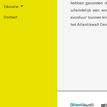
hebben gevonden da
Educatie
uiteindelijk een w
avontuur kunnen kin
Contact
het Atlantikwall Ce
At