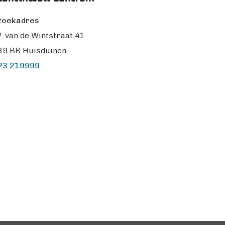
zoekadres
. van de Wintstraat 41
89 BB Huisduinen
23 219999