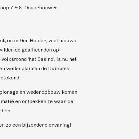
groep 7 & 8. Onderbouw &
, en in Den Helder, veel nieuwe
ilden de geallieerden op
volksmond ‘het Casino’, is nu het
gen welke plannen de Duitsers
betekend.
e spionage en wederopbouw komen
ormatie en ontdekken ze waar de
bben.
en zo een bijzondere ervaring!