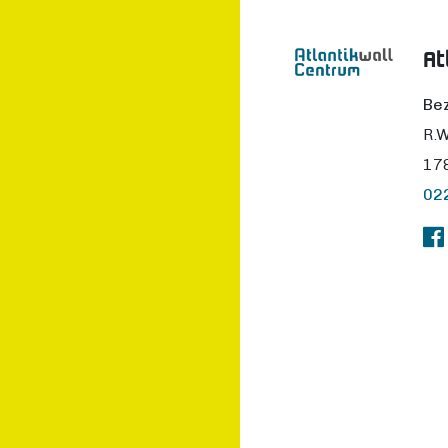
At
Be
R.W
17
02