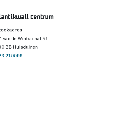
lantikwall Centrum
zoekadres
. van de Wintstraat 41
89 BB Huisduinen
23 219999