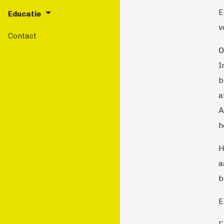
E
Educatie
v
Contact
O
I
b
a
A
h
H
a
b
E