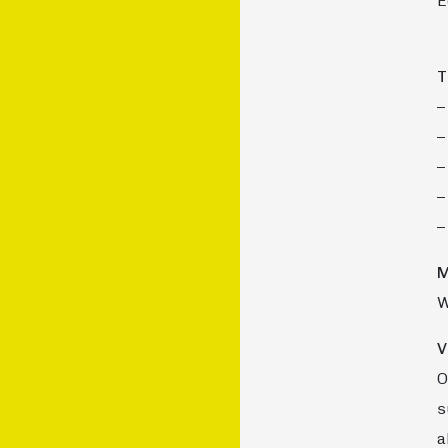
E
T
–
–
–
–
–
M
W
V
O
s
a