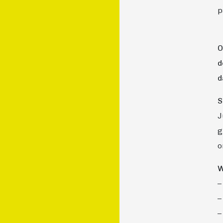
p
O
d
d
S
J
g
o
W
–
–
–