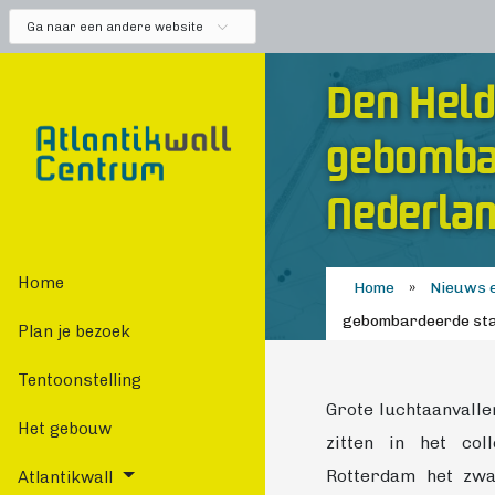
Ga naar een andere website
Den Hel
gebomba
Nederla
Home
Home
»
Nieuws e
gebombardeerde sta
Plan je bezoek
Tentoonstelling
Grote luchtaanvall
Het gebouw
zitten in het col
Rotterdam het zwa
Atlantikwall