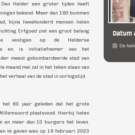
 Den Helder een groter lijden heeft
weinigen bekend. Meer dan 160 bommen
ad, bijna tweehonderd mensen lieten
Stichting Erfgoed ziet een groot belang
Datum a
te vestigen op de Helderse
De hel
nis en is initiatiefnemer van het
lder meest gebombardeerde stad van
le maand mei zal in het teken staan van
het verhaal van de stad in oorlogstijd.
 het 80 jaar geleden dat het grote
llemsoord plaatsvond. Hierbij lieten
en en meer dan 10 burgers het leven.
an te geven was op 19 februari 2023