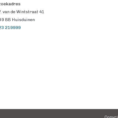
zoekadres
. van de Wintstraat 41
89 BB Huisduinen
23 219999
Copyri